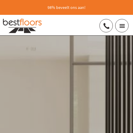
98% beveelt ons aan!