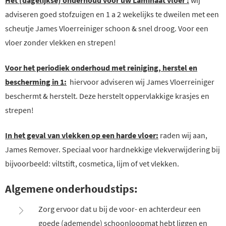
Het (dagelijkse) onderhoud voor uw Laminaat vloer :
wij
adviseren goed stofzuigen en 1 a 2 wekelijks te dweilen met een
scheutje James Vloerreiniger schoon & snel droog. Voor een
vloer zonder vlekken en strepen!
Voor het periodiek onderhoud met reiniging, herstel en
bescherming in 1:
hiervoor adviseren wij James Vloerreiniger
beschermt & herstelt. Deze herstelt oppervlakkige krasjes en
strepen!
In het geval van vlekken op een harde vloer:
raden wij aan,
James Remover. Speciaal voor hardnekkige vlekverwijdering bij
bijvoorbeeld: viltstift, cosmetica, lijm of vet vlekken.
Algemene onderhoudstips:
Zorg ervoor dat u bij de voor- en achterdeur een
goede (ademende) schoonloopmat hebt liggen en