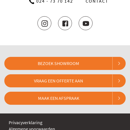
024 - 73 70 142
CONTACT
BEZOEK SHOWROOM
VRAAG EEN OFFERTE AAN
MAAK EEN AFSPRAAK
Privacyverklaring
Algemene voorwaarden