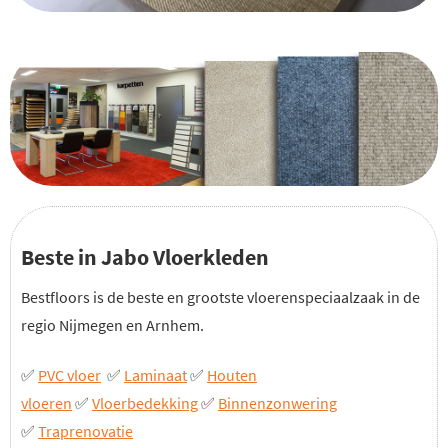
Beste in Jabo Vloerkleden
Bestfloors is de beste en grootste vloerenspeciaalzaak in de
regio Nijmegen en Arnhem.
✅
PVC vloer
✅
Laminaat
✅
Houten
vloeren
✅
Vloerbedekking
✅
Binnenzonwering
✅
Traprenovatie